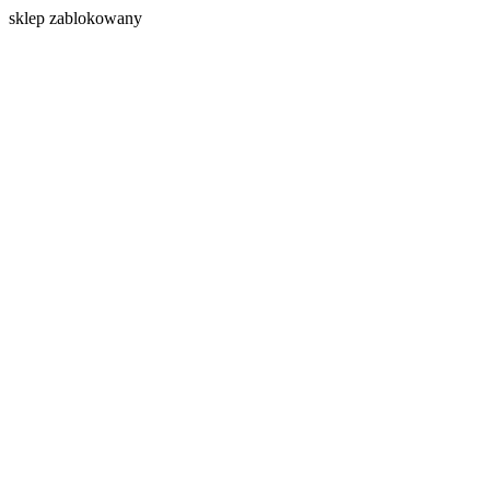
s
klep zablokowany