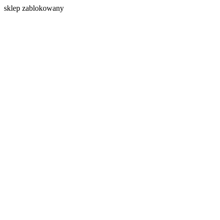
s
klep zablokowany