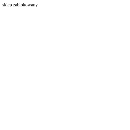
s
klep zablokowany