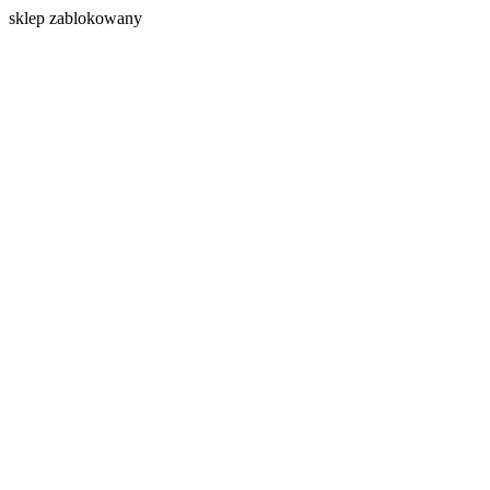
s
klep zablokowany