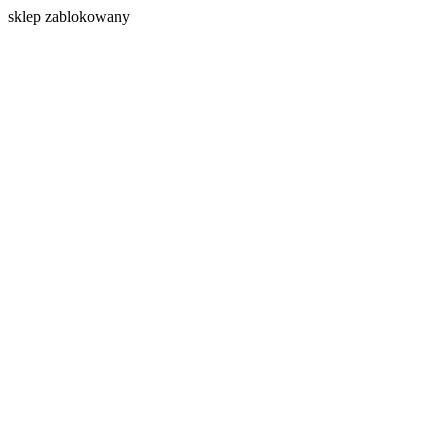
s
klep zablokowany