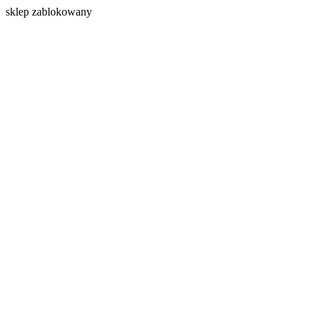
s
klep zablokowany