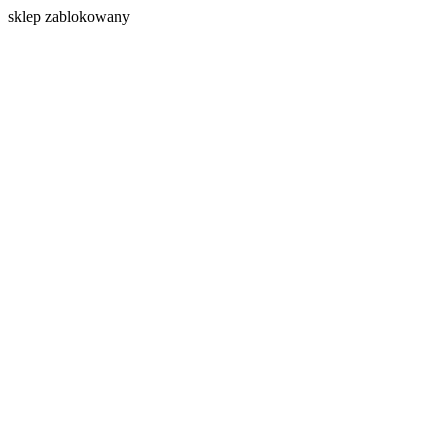
s
klep zablokowany