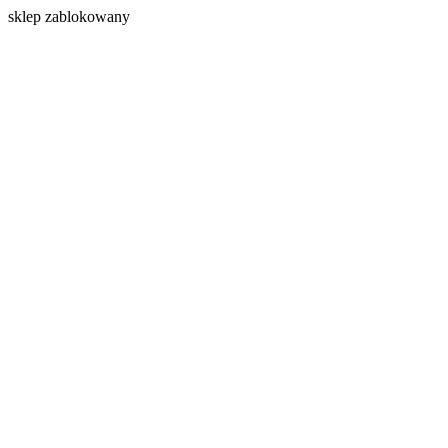
s
klep zablokowany