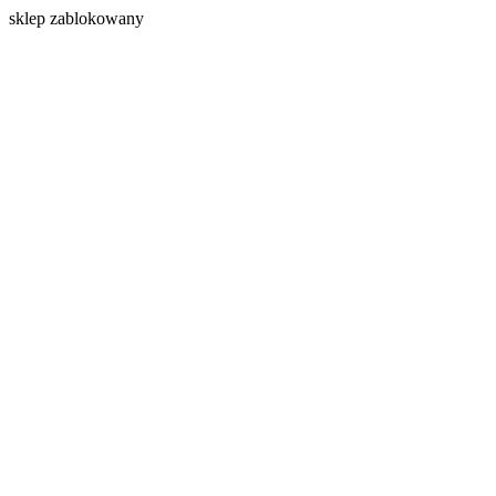
s
klep zablokowany