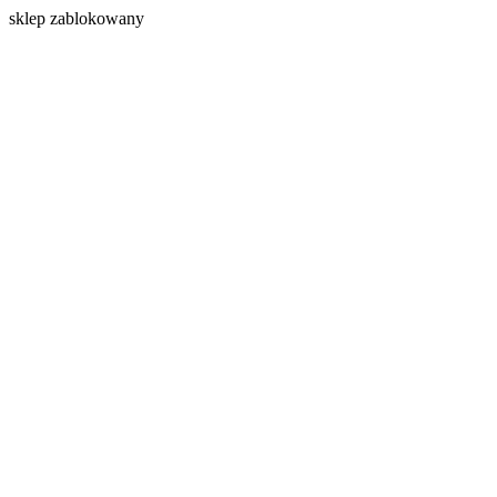
s
klep zablokowany