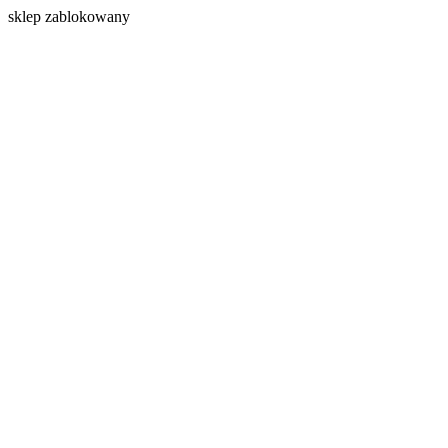
s
klep zablokowany